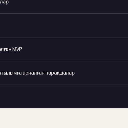
алар
алған MVP
атылымға арналған парақшалар