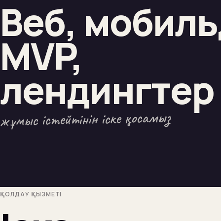
Веб, мобиль
MVP,
лендингтер
жұмыс істейтінін іске қосамыз
ҚОЛДАУ ҚЫЗМЕТІ