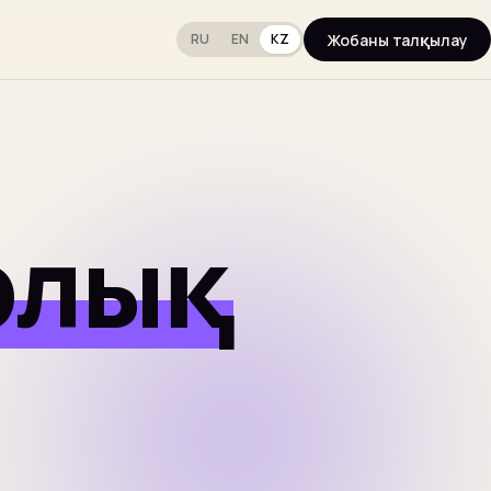
Жобаны талқылау
RU
EN
KZ
рлық