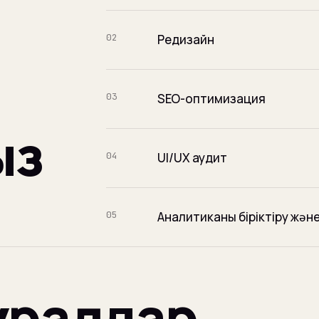
02
Редизайн
03
SEO-оптимизация
ыз
04
UI/UX аудит
05
Аналитиканы біріктіру және
ұралдар,