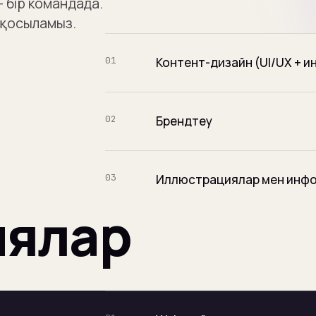
 бір командада.
 қосыламыз.
01
Контент-дизайн (UI/UX + и
02
Брендтеу
03
Иллюстрациялар мен инф
иялар