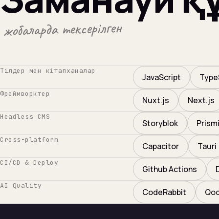
жобаларда тексерілген
Тілдер мен кітапханалар
JavaScript
Type
Фреймворктер
Nuxt.js
Next.js
Headless CMS
Storyblok
Prism
Cross-platform
Capacitor
Tauri
CI/CD & Deploy
Github Actions
AI Quality
CodeRabbit
Qo