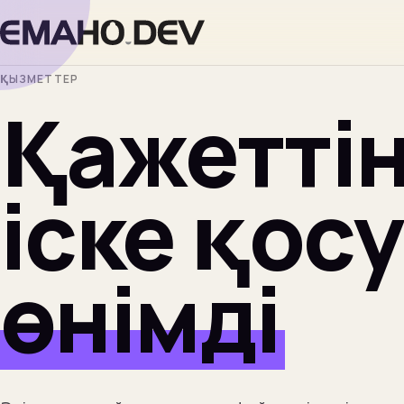
ҚЫЗМЕТТЕР
Қажеттін
іске қосу
өнімді