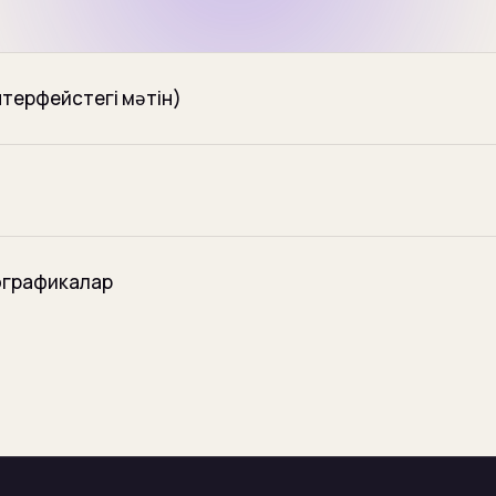
нтерфейстегі мәтін)
ографикалар