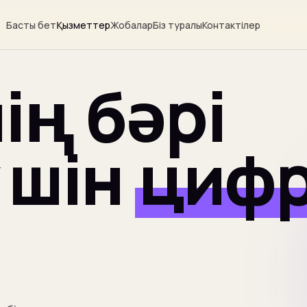
Басты бет
Қызметтер
Жобалар
Біз туралы
Контактілер
ің бәрі
 үшін
циф