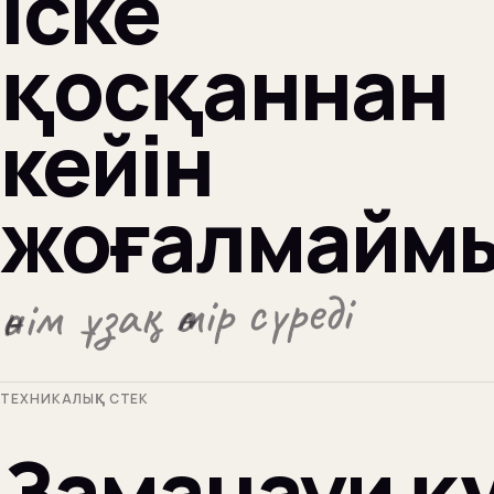
Іске
қосқаннан
кейін
жоғалмайм
өнім ұзақ өмір сүреді
ТЕХНИКАЛЫҚ СТЕК
Заманауи қ