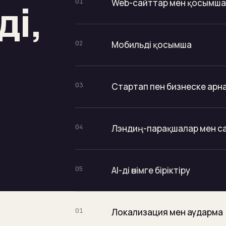
ді,
01
Web-сайттар мен қосымш
02
Мобильді қосымша
03
Стартап пен бизнеске арн
04
Лэндиң-парақшалар мен с
05
AI-ді өнімге біріктіру
01
Локализация мен аударма