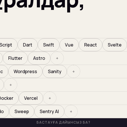
Script
Dart
Swift
Vue
React
Svelte
Flutter
Astro
+
ic
Wordpress
Sanity
+
+
Docker
Vercel
+
do
Sweep
Sentry AI
+
БАСТАУҒА ДАЙЫНСЫЗ БА?