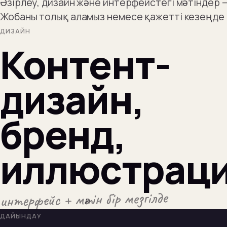
Әзірлеу, дизайн және интерфейстегі мәтіндер —
Жобаны толық аламыз немесе қажетті кезеңде
ДИЗАЙН
Контент-
дизайн,
бренд,
иллюстрац
интерфейс + мәтін бір мезгілде
ДАЙЫНДАУ