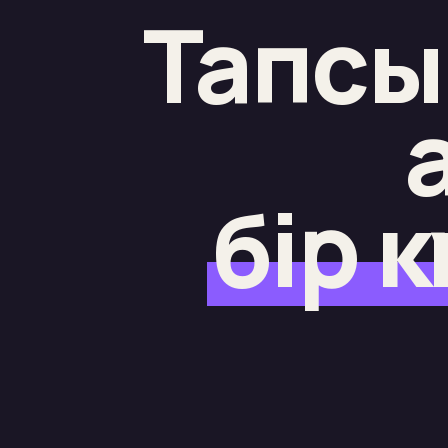
Тапсы
бір к