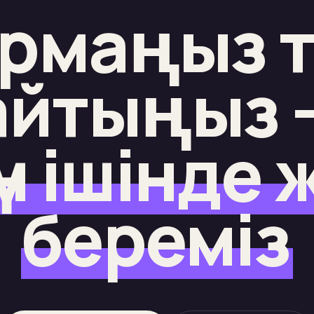
рмаңыз 
айтыңыз 
үн ішінде
береміз