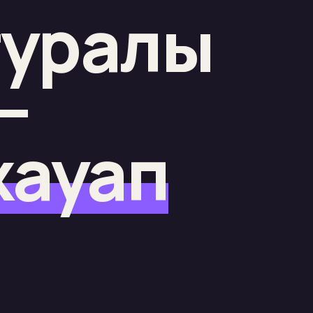
туралы
—
 жауап