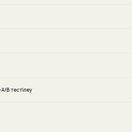
 A/B тестілеу