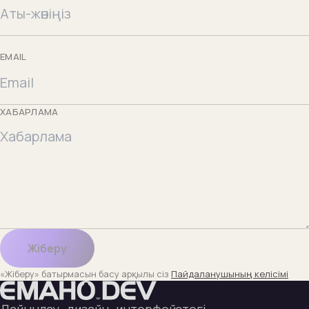
EMAIL
ХАБАРЛАМА
Жіберу
«Жіберу» батырмасын басу арқылы сіз
Пайдаланушының келісімі
Дайындау · дизайн · интерфейстегі