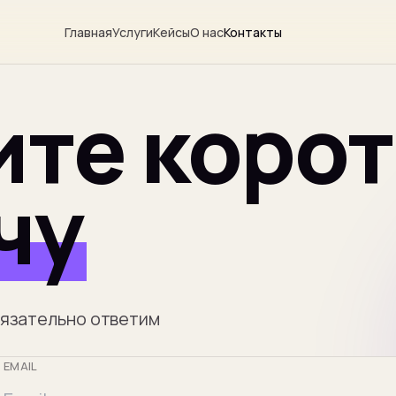
Главная
Услуги
Кейсы
О нас
Контакты
те корот
чу
бязательно ответим
EMAIL